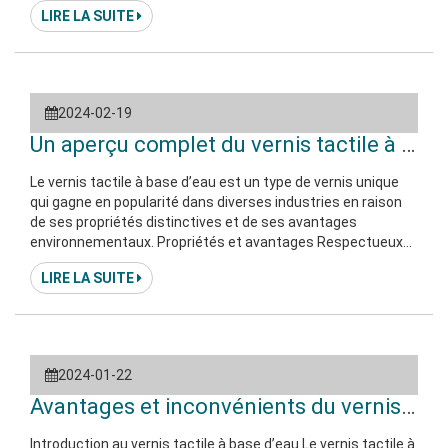
LIRE LA SUITE
traditionnels à base de solvants. Caractéristiques du vernis
tactile à base d’eau Le vernis tactile à base d’eau est un
revêtement respectueux de l’environnement pour
2024-02-19
Un aperçu complet du vernis tactile à base
Le vernis tactile à base d’eau est un type de vernis unique
qui gagne en popularité dans diverses industries en raison
de ses propriétés distinctives et de ses avantages
environnementaux. Propriétés et avantages Respectueux
de l’environnement : Comme son nom l’indique, ce vernis est
LIRE LA SUITE
à base d’eau, ce qui en fait une option respectueuse de
l’environnement par rapport aux vernis à base de solvants. Il
n’émet pas de composés organiques volatils (COV) nocifs
lors des applications
2024-01-22
Avantages et inconvénients du vernis tacti
Introduction au vernis tactile à base d’eau Le vernis tactile à