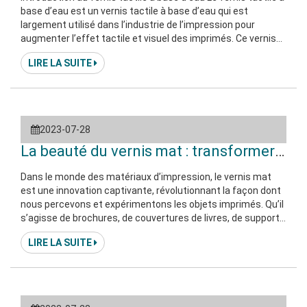
base d’eau est un vernis tactile à base d’eau qui est
largement utilisé dans l’industrie de l’impression pour
augmenter l’effet tactile et visuel des imprimés. Ce vernis
est à base d’eau, il est donc plus respectueux de
LIRE LA SUITE
l’environnement que les vernis traditionnels à base de
solvants. Avantages du vernis tactile à base d’eau
Respectueux de l’environnement Parce qu’à base d’eau Ta
2023-07-28
La beauté du vernis mat : transformer l’i
Dans le monde des matériaux d’impression, le vernis mat
est une innovation captivante, révolutionnant la façon dont
nous percevons et expérimentons les objets imprimés. Qu’il
s’agisse de brochures, de couvertures de livres, de supports
promotionnels ou d’emballages, le vernis mat est devenu un
LIRE LA SUITE
outil puissant qui rehausse l’attrait visuel, ajoute de la
sophistication et confère un charme tactile aux documents
imprimés. Dans cet essai, nous explorons l’attrait de Matt
Varni