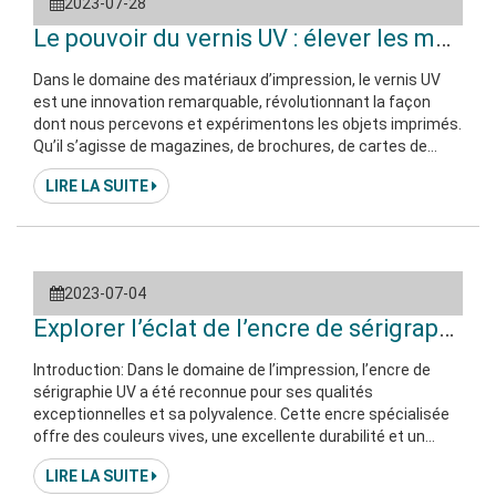
2023-07-28
Le pouvoir du vernis UV : élever les maté
Dans le domaine des matériaux d’impression, le vernis UV
est une innovation remarquable, révolutionnant la façon
dont nous percevons et expérimentons les objets imprimés.
Qu’il s’agisse de magazines, de brochures, de cartes de
visite ou d’emballages, le vernis UV est devenu un outil
LIRE LA SUITE
puissant qui améliore l’attrait visuel, la durabilité et
l’expérience tactile des documents imprimés. Dans cet
essai, nous explorons le monde du vernis UV et son impact
significatif sur
2023-07-04
Explorer l’éclat de l’encre de sérigraphie U
Introduction: Dans le domaine de l’impression, l’encre de
sérigraphie UV a été reconnue pour ses qualités
exceptionnelles et sa polyvalence. Cette encre spécialisée
offre des couleurs vives, une excellente durabilité et un
processus de durcissement rapide. Dans cet article, nous
LIRE LA SUITE
nous penchons sur le monde de l’encre de sérigraphie UV, en