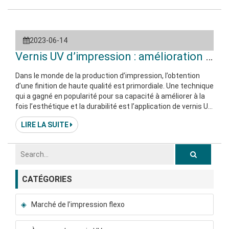
mettant en évidence ses avantages, ses applications et
son impact sur la qualité d’impression et l’efficacité de la
production. 1. Comprendrei
2023-06-14
Vernis UV d’impression : amélioration de la
Dans le monde de la production d’impression, l’obtention
d’une finition de haute qualité est primordiale. Une technique
qui a gagné en popularité pour sa capacité à améliorer à la
fois l’esthétique et la durabilité est l’application de vernis UV.
Dans cet article, nous explorons le concept de vernis UV
LIRE LA SUITE
d’impression, ses avantages et son impact sur la qualité
d’impression, la protection et l’attrait visuel général. 1.
Comprendre le vernis UV d’impression : Le vernis UV
d’impression est un
CATÉGORIES
Marché de l’impression flexo