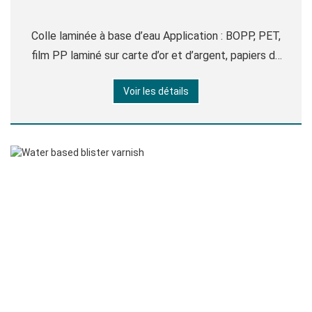
Colle laminée à base d’eau Application : BOPP, PET,
film PP laminé sur carte d’or et d’argent, papiers de
couchage, etc., largement utilisé sur le magazine, la
Voir les détails
boîte-cadeau, le sac à main en papier et tout autre
emballage de haute qualité. Index technique