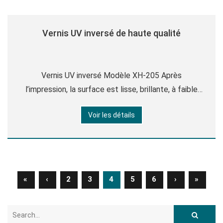
Vernis UV inversé de haute qualité
Vernis UV inversé Modèle XH-205 Après
l’impression, la surface est lisse, brillante, à faible
odeur, résistance au jaunissement, forte adhérence,
Voir les détails
bonne performance de nivellement, bonne
résistance à l’usure et résistance aux rayures. Il a
une substance gluante
«
‹
2
3
4
5
6
›
»