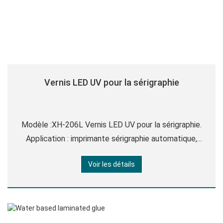
Vernis LED UV pour la sérigraphie
Modèle :XH-206L Vernis LED UV pour la sérigraphie.
Application : imprimante sérigraphie automatique,
imprimante sérigraphie semi-automatique et
Voir les détails
imprimante sérigraphie mamunale.
Apparence :Liquide visqueux opaque Viscosité
(cps@25°C) :1400 - 4000 Guérison