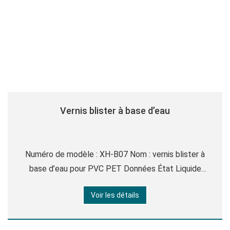
Vernis blister à base d’eau
Numéro de modèle : XH-B07 Nom : vernis blister à
base d’eau pour PVC PET Données État Liquide
transparent jaune clair Viscosité 20-25s (tu 4cup
Voir les détails
25°C) Valeur PH 6.5-7.5