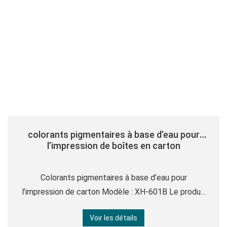
colorants pigmentaires à base d’eau pour
l’impression de boîtes en carton
Colorants pigmentaires à base d’eau pour
l’impression de carton Modèle : XH-601B Le produit
est synthétisé à l’aide d’une résine acrylique de
Voir les détails
haute qualité, d’un pigment organique, d’une