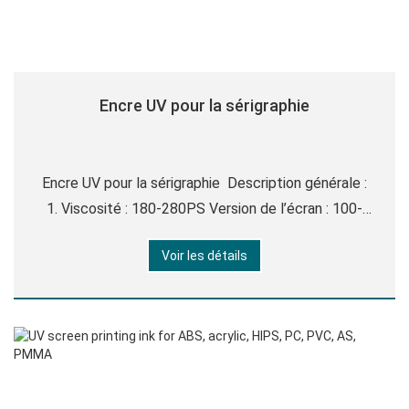
Encre UV pour la sérigraphie
Encre UV pour la sérigraphie Description générale :
1. Viscosité : 180-280PS Version de l’écran : 100-
140T (250-350 mesh), Épaisseur du film : 12-16UM
Voir les détails
2. Temps de séchage : durcissement UV. Lors de
l’utilisation du durcissement UV, utilisez 3-4 lampes
2000W / CM,