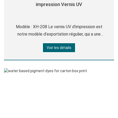
impression Vernis UV
Modèle : XH-208 Le vernis UV d’impression est
notre modèle d’exportation régulier, qui a une
surface lisse, une brillance élevée, une faible odeur,
Voir les détails
une résistance au jaunissement, une forte
adhérence, de bonnes performances de nivellement,
une bonne résistance à l’usure et aux rayures